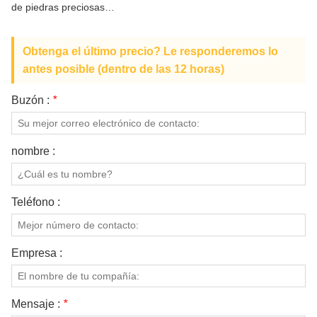
de piedras preciosas
SOBRE NOSOTROS
irregulares para regalo de San
Valentín
Obtenga el último precio? Le responderemos lo
antes posible (dentro de las 12 horas)
Buzón :
*
nombre :
Teléfono :
Empresa :
Mensaje :
*