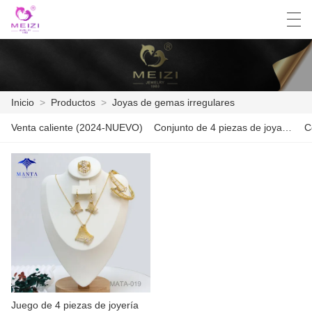
العربية
English
Español
Français
Inicio
>
Productos
>
Joyas de gemas irregulares
Venta caliente (2024-NUEVO)
Conjunto de 4 piezas de joyas de oro
INICIO
PRODUCTOS
NOTICIAS
CASO
LA FÁBRICA
CONTÁCTENOS
Juego de 4 piezas de joyería