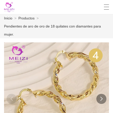
Inicio
>
Productos
>
العربية
English
Español
Français
Pendientes de aro de oro de 18 quilates con diamantes para
mujer.
INICIO
PRODUCTOS
NOTICIAS
CASO
LA FÁBRICA
CONTÁCTENOS